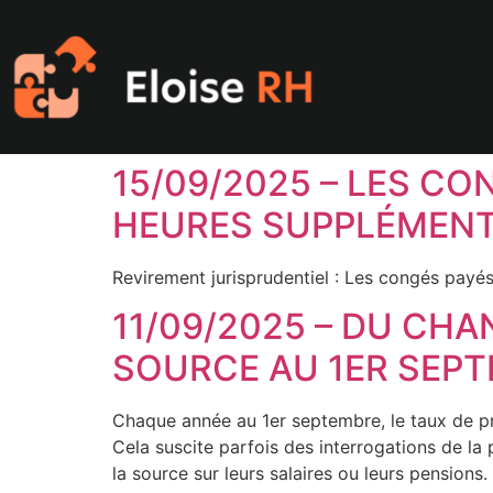
15/09/2025 – LES C
HEURES SUPPLÉMENT
Revirement jurisprudentiel : Les congés payé
11/09/2025 – DU CH
SOURCE AU 1ER SEPT
Chaque année au 1er septembre, le taux de pré
Cela suscite parfois des interrogations de la
la source sur leurs salaires ou leurs pensions.