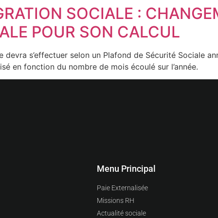
EGRATION SOCIALE : CHANG
IALE POUR SON CALCUL
le devra s’effectuer selon un Plafond de Sécurité Sociale an
isé en fonction du nombre de mois écoulé sur l’année.
Menu Principal
Paie Externalisée
Missions RH
Actualité sociale